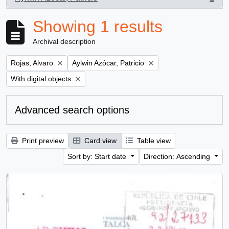
, 1 results
Showing 1 results
Archival description
Remove filter:
Remove filter:
Rojas, Alvaro
Aylwin Azócar, Patricio
Remove filter:
With digital objects
Advanced search options
Print preview
Card view
Table view
Sort by: Start date
Direction: Ascending