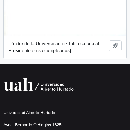
[Rector de la Universidad de Talca saluda al
Add t
Presidente en su cumpleaños]
Universidad Alberto Hurtado
Avda. Bernardo O’Higgins 1825