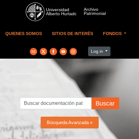
Skip to main content
QUIENES SOMOS
SITIOS DE INTERÉS
FONDOS
Log in
Buscar
Búsqueda Avanzada »