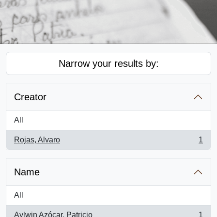
Narrow your results by:
Creator
All
Rojas, Alvaro
1
, 1 results
Name
All
Aylwin Azócar, Patricio
1