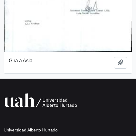
Gira a Asia
Add t
Universidad Alberto Hurtado