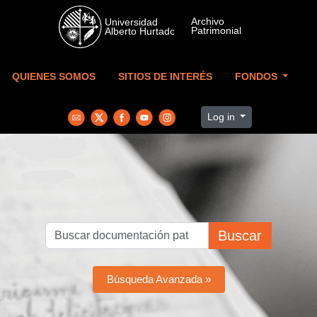
Skip to main content
QUIENES SOMOS
SITIOS DE INTERÉS
FONDOS
Log in
Buscar
Búsqueda Avanzada »