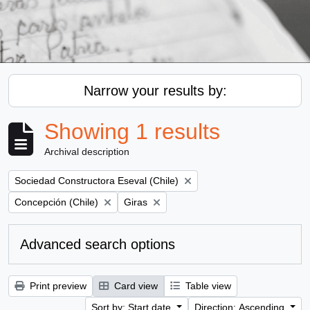
Narrow your results by:
Showing 1 results
Archival description
Remove filter:
Sociedad Constructora Eseval (Chile)
Remove filter:
Remove filter:
Concepción (Chile)
Giras
Advanced search options
Print preview
Card view
Table view
Sort by: Start date
Direction: Ascending