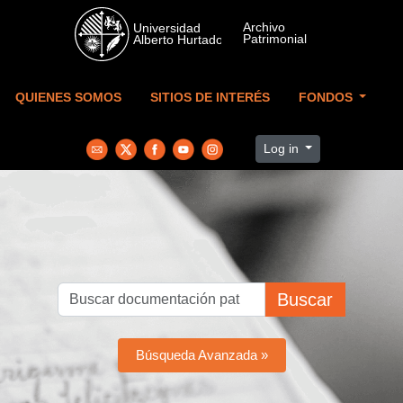
Skip to main content
QUIENES SOMOS
SITIOS DE INTERÉS
FONDOS
Log in
Buscar
Búsqueda Avanzada »