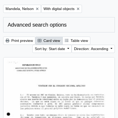
Remove filter:
Remove filter:
Mandela, Nelson
With digital objects
Advanced search options
Print preview
Card view
Table view
Sort by: Start date
Direction: Ascending