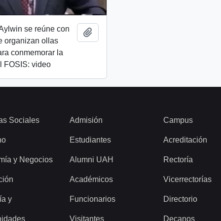
Aylwin se reúne con
Add to clipboard
 organizan ollas
ra conmemorar la
l FOSIS: video
as Sociales
Admisión
Campus
ho
Estudiantes
Acreditación
mía y Negocios
Alumni UAH
Rectoría
ción
Académicos
Vicerrectorías
ía y
Funcionarios
Directorio
idades
Visitantes
Decanos