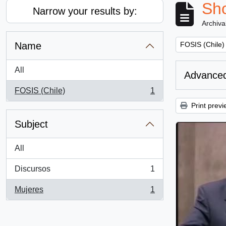
Sho
Narrow your results by:
Archiva
Remove filter:
Name
FOSIS (Chile)
All
Advanced
FOSIS (Chile)
1
, 1 results
Print previ
Subject
All
Discursos
1
, 1 results
Mujeres
1
, 1 results