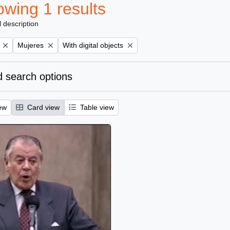
wing 1 results
l description
Remove filter:
Remove filter:
Mujeres
With digital objects
 search options
ew
Card view
Table view