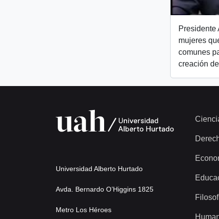
Presidente 
mujeres que
comunes pa
creación de
Cienci
Derec
Econo
Universidad Alberto Hurtado
Educa
Avda. Bernardo O’Higgins 1825
Filosof
Metro Los Héroes
Human