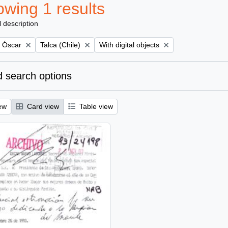
wing 1 results
l description
Remove filter:
Remove filter:
, Óscar
Talca (Chile)
With digital objects
 search options
ew
Card view
Table view