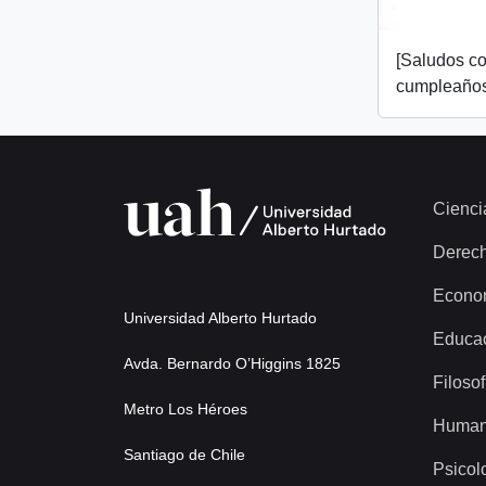
[Saludos co
cumpleaños
Cienci
Derec
Econo
Universidad Alberto Hurtado
Educa
Avda. Bernardo O’Higgins 1825
Filosof
Metro Los Héroes
Human
Santiago de Chile
Psicol