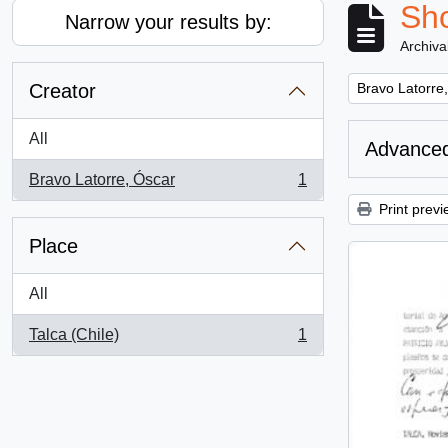
Sho
Narrow your results by:
Archiva
Remove filter:
Creator
Bravo Latorre
All
Advanced
Bravo Latorre, Óscar
1
, 1 results
Print previ
Place
All
Talca (Chile)
1
, 1 results