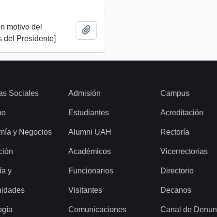
n motivo del
Add to clipboard
 del Presidente]
as Sociales
Admisión
Campus
ho
Estudiantes
Acreditación
mía y Negocios
Alumni UAH
Rectoría
ción
Académicos
Vicerrectorías
ía y
Funcionarios
Directorio
idades
Visitantes
Decanos
ogía
Comunicaciones
Canal de Denun