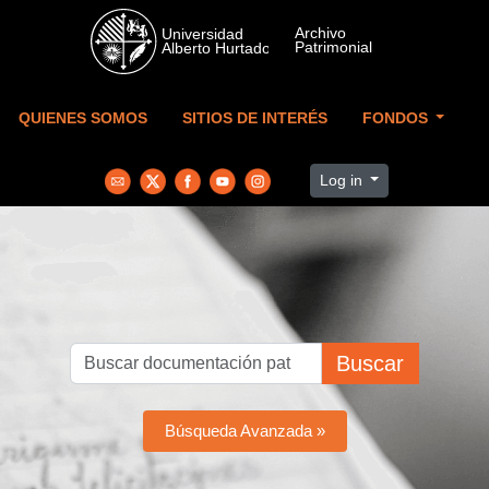
Skip to main content
QUIENES SOMOS
SITIOS DE INTERÉS
FONDOS
Log in
Buscar
Búsqueda Avanzada »