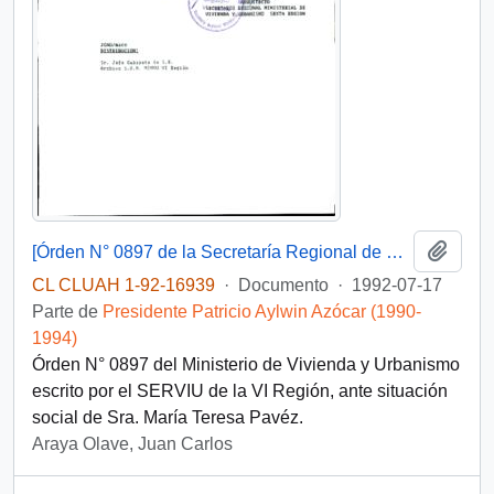
Añadi
[Órden N° 0897 de la Secretaría Regional de Vivienda y Urbanismo]
CL CLUAH 1-92-16939
·
Documento
·
1992-07-17
Parte de
Presidente Patricio Aylwin Azócar (1990-
1994)
Órden N° 0897 del Ministerio de Vivienda y Urbanismo
escrito por el SERVIU de la VI Región, ante situación
social de Sra. María Teresa Pavéz.
Araya Olave, Juan Carlos