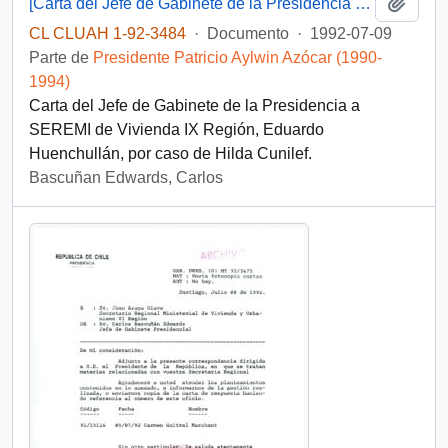
Añadi
[Carta del Jefe de Gabinete de la Presidencia a SEREMI de Vivienda IX Región]
CL CLUAH 1-92-3484
·
Documento
·
1992-07-09
Parte de
Presidente Patricio Aylwin Azócar (1990-
1994)
Carta del Jefe de Gabinete de la Presidencia a
SEREMI de Vivienda IX Región, Eduardo
Huenchullán, por caso de Hilda Cunilef.
Bascuñan Edwards, Carlos