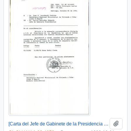
Añadi
[Carta del Jefe de Gabinete de la Presidencia a SEREMI de Vivienda X Región]