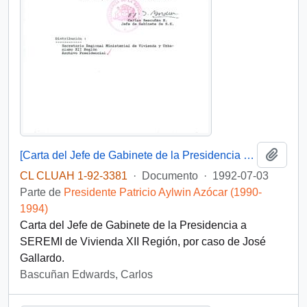
Añadi
[Carta del Jefe de Gabinete de la Presidencia a SEREMI de Vivienda XII Región]
CL CLUAH 1-92-3381
·
Documento
·
1992-07-03
Parte de
Presidente Patricio Aylwin Azócar (1990-
1994)
Carta del Jefe de Gabinete de la Presidencia a
SEREMI de Vivienda XII Región, por caso de José
Gallardo.
Bascuñan Edwards, Carlos