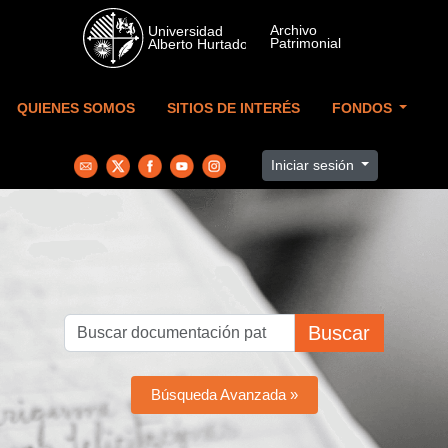
Skip to main content
QUIENES SOMOS
SITIOS DE INTERÉS
FONDOS
Iniciar sesión
Buscar
Búsqueda Avanzada »