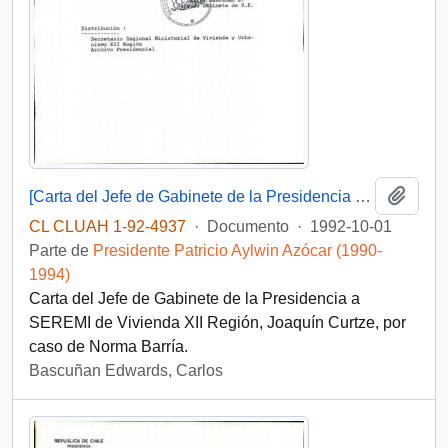
Añadi
[Carta del Jefe de Gabinete de la Presidencia a SEREMI de Vivienda XII Región]
CL CLUAH 1-92-4937
·
Documento
·
1992-10-01
Parte de
Presidente Patricio Aylwin Azócar (1990-
1994)
Carta del Jefe de Gabinete de la Presidencia a
SEREMI de Vivienda XII Región, Joaquín Curtze, por
caso de Norma Barría.
Bascuñan Edwards, Carlos