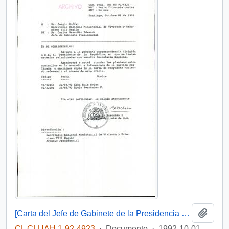
Añadi
[Carta del Jefe de Gabinete de la Presidencia a SEREMI de Vivienda VIII Región]
CL CLUAH 1-92-4923
·
Documento
·
1992-10-01