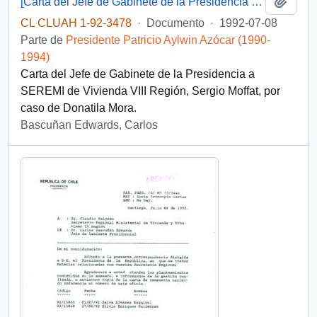
Añadi
[Carta del Jefe de Gabinete de la Presidencia a SEREMI de Vivienda VIII Región]
CL CLUAH 1-92-3478
·
Documento
·
1992-07-08
Parte de
Presidente Patricio Aylwin Azócar (1990-
1994)
Carta del Jefe de Gabinete de la Presidencia a
SEREMI de Vivienda VIII Región, Sergio Moffat, por
caso de Donatila Mora.
Bascuñan Edwards, Carlos