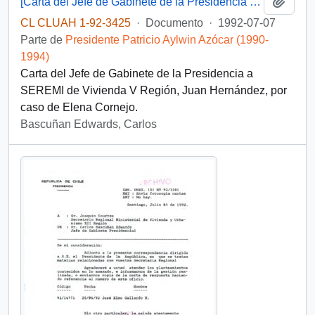
Añadi
[Carta del Jefe de Gabinete de la Presidencia a SEREMI de Vivienda V Región]
CL CLUAH 1-92-3425
·
Documento
·
1992-07-07
Parte de
Presidente Patricio Aylwin Azócar (1990-
1994)
Carta del Jefe de Gabinete de la Presidencia a
SEREMI de Vivienda V Región, Juan Hernández, por
caso de Elena Cornejo.
Bascuñan Edwards, Carlos