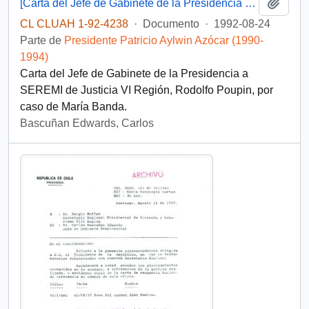
Añadi
[Carta del Jefe de Gabinete de la Presidencia a SEREMI de Justicia VI Región]
CL CLUAH 1-92-4238
·
Documento
·
1992-08-24
Parte de
Presidente Patricio Aylwin Azócar (1990-
1994)
Carta del Jefe de Gabinete de la Presidencia a
SEREMI de Justicia VI Región, Rodolfo Poupin, por
caso de María Banda.
Bascuñan Edwards, Carlos