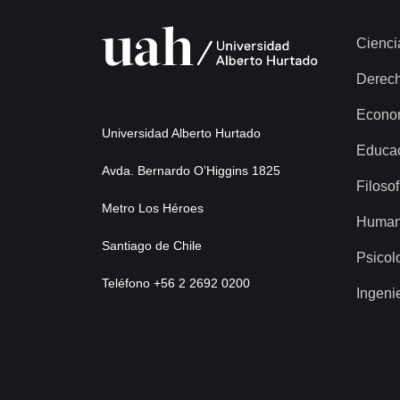
Cienci
Derec
Econo
Universidad Alberto Hurtado
Educa
Avda. Bernardo O’Higgins 1825
Filosof
Metro Los Héroes
Human
Santiago de Chile
Psicol
Teléfono +56 2 2692 0200
Ingeni