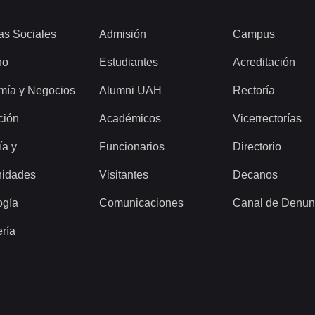
as Sociales
Admisión
Campus
ho
Estudiantes
Acreditación
mía y Negocios
Alumni UAH
Rectoría
ción
Académicos
Vicerrectorías
ía y
Funcionarios
Directorio
idades
Visitantes
Decanos
ogía
Comunicaciones
Canal de Denun
ería