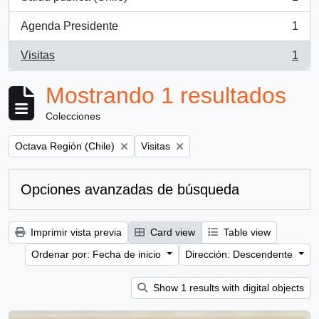
, 1 resultados
Agenda Presidente
1
, 1 resultados
Visitas
1
, 1 resultados
Mostrando 1 resultados
Colecciones
Remove filter:
Remove filter:
Octava Región (Chile)
Visitas
Opciones avanzadas de búsqueda
Imprimir vista previa
Card view
Table view
Ordenar por: Fecha de inicio
Dirección: Descendente
Show 1 results with digital objects