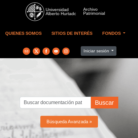
Skip to main content
QUIENES SOMOS
SITIOS DE INTERÉS
FONDOS
Iniciar sesión
Buscar
Búsqueda Avanzada »