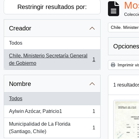
Mos
Restringir resultados por:
Colecc
Remove filter:
Creador
Chile. Ministe
Todos
Opciones
Chile. Ministerio Secretaría General
1
, 1 resultados
de Gobierno
Imprimir vi
Nombre
1 resultado
Todos
Aylwin Azócar, Patricio1
1
, 1 resultados
Municipalidad de La Florida
1
, 1 resultados
(Santiago, Chile)