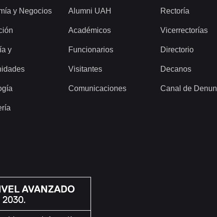
mía y Negocios
Alumni UAH
Rectoría
ción
Académicos
Vicerrectorías
ía y
Funcionarios
Directorio
idades
Visitantes
Decanos
ogía
Comunicaciones
Canal de Denun
ería