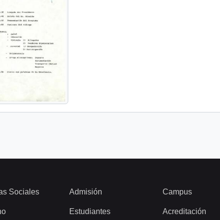
as Sociales
Admisión
Campus
ho
Estudiantes
Acreditación