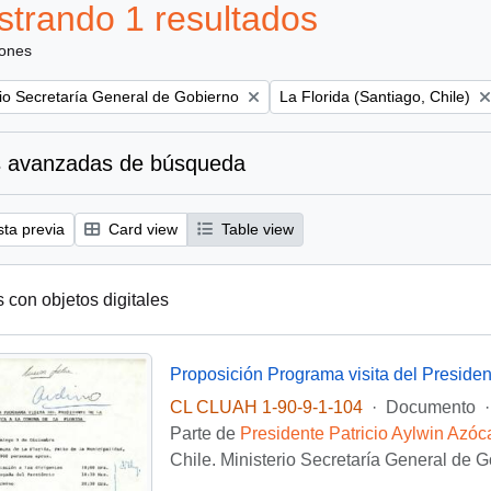
trando 1 resultados
iones
Remove filter:
rio Secretaría General de Gobierno
La Florida (Santiago, Chile)
 avanzadas de búsqueda
sta previa
Card view
Table view
s con objetos digitales
Proposición Programa visita del Presiden
CL CLUAH 1-90-9-1-104
·
Documento
·
Parte de
Presidente Patricio Aylwin Azóc
Chile. Ministerio Secretaría General de 