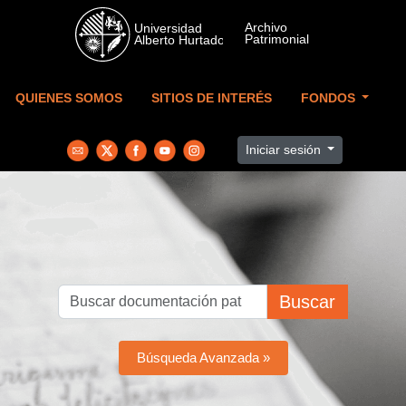
Skip to main content
QUIENES SOMOS
SITIOS DE INTERÉS
FONDOS
Iniciar sesión
Buscar
Búsqueda Avanzada »