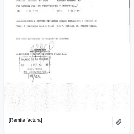
[Remite factura]
Añadi