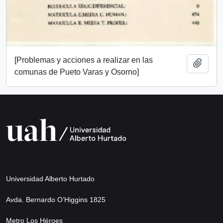
[Problemas y acciones a realizar en las
Añadi
comunas de Pueto Varas y Osorno]
Universidad Alberto Hurtado
Avda. Bernardo O’Higgins 1825
Metro Los Héroes