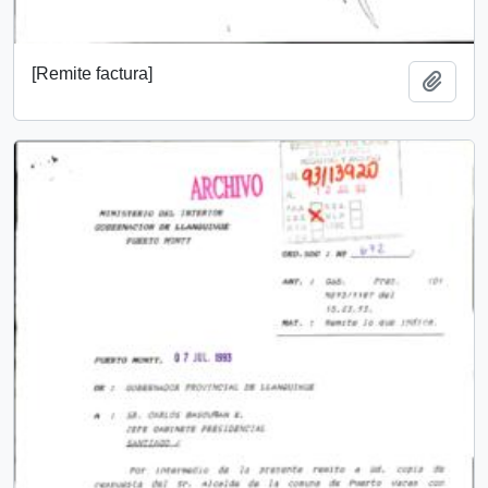
[Remite factura]
Añadi