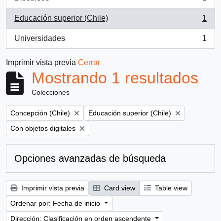
, 1 resultados
Educación superior (Chile)
1
, 1 resultados
Universidades
1
, 1 resultados
Imprimir vista previa
Cerrar
Mostrando 1 resultados
Colecciones
Remove filter:
Remove filter:
Concepción (Chile)
Educación superior (Chile)
Remove filter:
Con objetos digitales
Opciones avanzadas de búsqueda
Imprimir vista previa
Card view
Table view
Ordenar por: Fecha de inicio
Dirección: Clasificación en orden ascendente