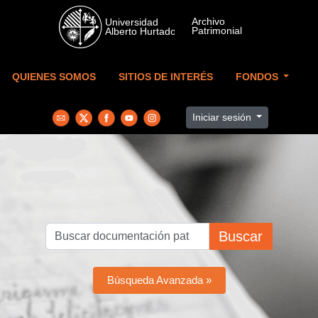
Skip to main content
QUIENES SOMOS
SITIOS DE INTERÉS
FONDOS
Iniciar sesión
Buscar
Búsqueda Avanzada »