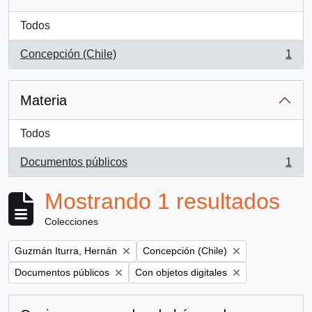
Todos
Concepción (Chile)
1
, 1 resultados
Materia
Todos
Documentos públicos
1
, 1 resultados
Mostrando 1 resultados
Colecciones
Remove filter:
Remove filter:
Guzmán Iturra, Hernán
Concepción (Chile)
Remove filter:
Remove filter:
Documentos públicos
Con objetos digitales