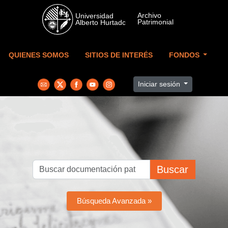
Skip to main content
QUIENES SOMOS
SITIOS DE INTERÉS
FONDOS
Iniciar sesión
Buscar
Búsqueda Avanzada »