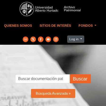
Skip to main content
QUIENES SOMOS
SITIOS DE INTERÉS
FONDOS
Log in
Buscar
Búsqueda Avanzada »