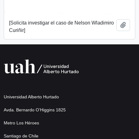
[Solicita investigar el caso de Nelson Wladimiro
Add t
Curiñir]
Universidad Alberto Hurtado
Avda. Bernardo O’Higgins 1825
Metro Los Héroes
Santiago de Chile