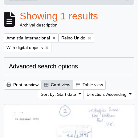
, 1 results
Showing 1 results
Archival description
Remove filter:
Remove filter:
Amnistía Internacional
Reino Unido
Remove filter:
With digital objects
Advanced search options
Print preview
Card view
Table view
Sort by: Start date
Direction: Ascending