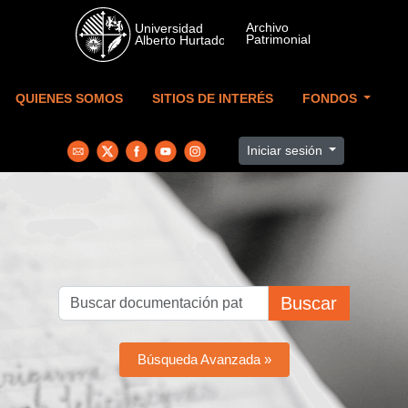
Skip to main content
QUIENES SOMOS
SITIOS DE INTERÉS
FONDOS
Iniciar sesión
Buscar
Búsqueda Avanzada »