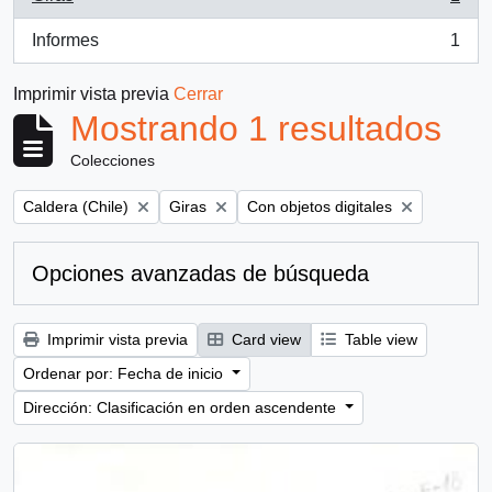
, 1 resultados
Informes
1
, 1 resultados
Imprimir vista previa
Cerrar
Mostrando 1 resultados
Colecciones
Remove filter:
Remove filter:
Remove filter:
Caldera (Chile)
Giras
Con objetos digitales
Opciones avanzadas de búsqueda
Imprimir vista previa
Card view
Table view
Ordenar por: Fecha de inicio
Dirección: Clasificación en orden ascendente