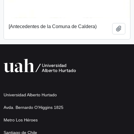
[Antecedentes de la Comuna de Caldera)
Añadi
Universidad Alberto Hurtado
Avda. Bernardo O’Higgins 1825
Metro Los Héroes
Santiago de Chile