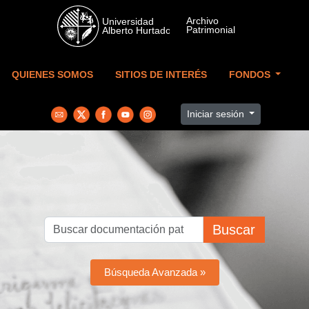
Skip to main content
QUIENES SOMOS
SITIOS DE INTERÉS
FONDOS
Iniciar sesión
Buscar
Búsqueda Avanzada »