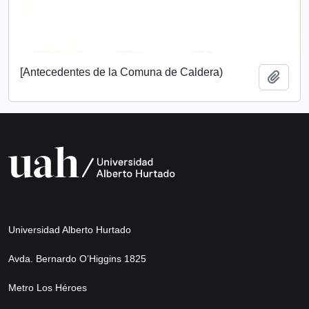
[Antecedentes de la Comuna de Caldera)
Añadi
Universidad Alberto Hurtado
Avda. Bernardo O’Higgins 1825
Metro Los Héroes