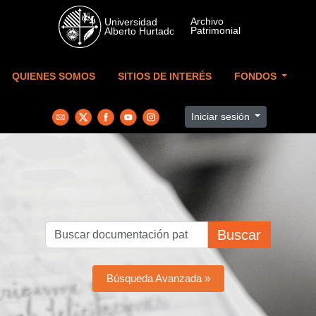
Skip to main content
QUIENES SOMOS
SITIOS DE INTERÉS
FONDOS
Iniciar sesión
Buscar
Búsqueda Avanzada »