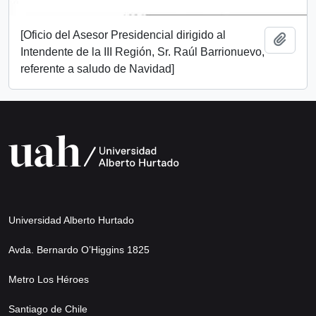
[Oficio del Asesor Presidencial dirigido al
Añadi
Intendente de la III Región, Sr. Raúl Barrionuevo,
referente a saludo de Navidad]
Universidad Alberto Hurtado
Avda. Bernardo O’Higgins 1825
Metro Los Héroes
Santiago de Chile