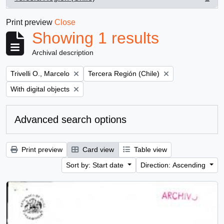
, 1 results
Print preview
Close
Showing 1 results
Archival description
Remove filter:
Remove filter:
Trivelli O., Marcelo
Tercera Región (Chile)
Remove filter:
With digital objects
Advanced search options
Print preview
Card view
Table view
Sort by: Start date
Direction: Ascending