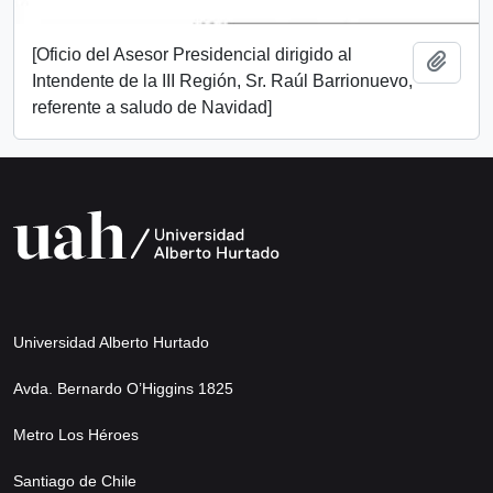
[Oficio del Asesor Presidencial dirigido al
Add t
Intendente de la III Región, Sr. Raúl Barrionuevo,
referente a saludo de Navidad]
Universidad Alberto Hurtado
Avda. Bernardo O’Higgins 1825
Metro Los Héroes
Santiago de Chile