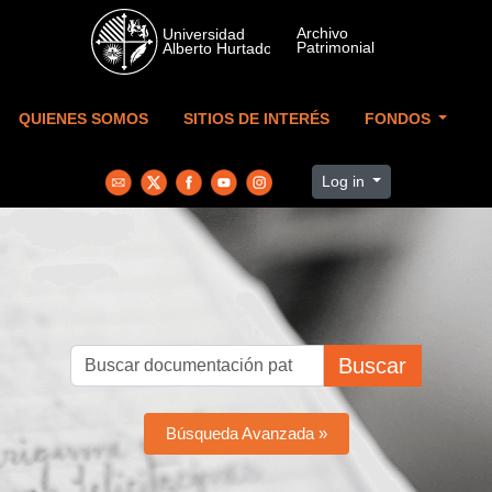
Skip to main content
QUIENES SOMOS
SITIOS DE INTERÉS
FONDOS
Log in
Buscar
Búsqueda Avanzada »