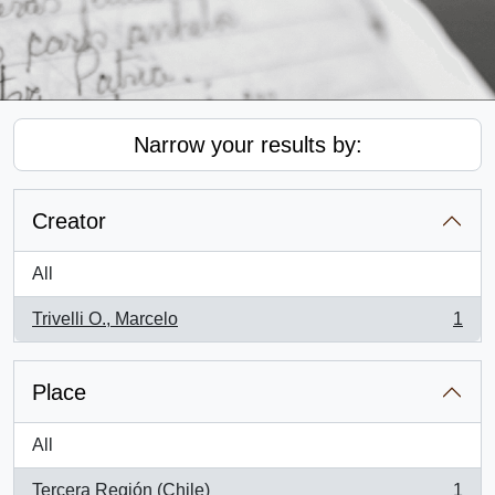
Narrow your results by:
Creator
All
Trivelli O., Marcelo
1
, 1 results
Place
All
Tercera Región (Chile)
1