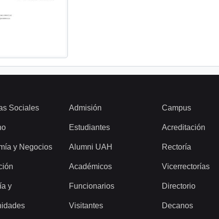
as Sociales
Admisión
Campus
ho
Estudiantes
Acreditación
mía y Negocios
Alumni UAH
Rectoría
ción
Académicos
Vicerrectorías
ía y
Funcionarios
Directorio
idades
Visitantes
Decanos