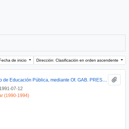
Fecha de inicio
Dirección: Clasificación en orden ascendente
Añadi
[Informa que carta fue remitida a Ministerio de Educación Pública, mediante Of. GAB. PRES. (0) 91/2438]
1991-07-12
ar (1990-1994)