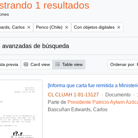
trando 1 resultados
iones
Remove filter:
Remove filter:
ards, Carlos
Penco (Chile)
Con objetos digitales
 avanzadas de búsqueda
sta previa
Card view
Table view
Ordenar por: 
CL CLUAH 1-91-13127
·
Documento
·
Parte de
Presidente Patricio Aylwin Azóc
Bascuñan Edwards, Carlos