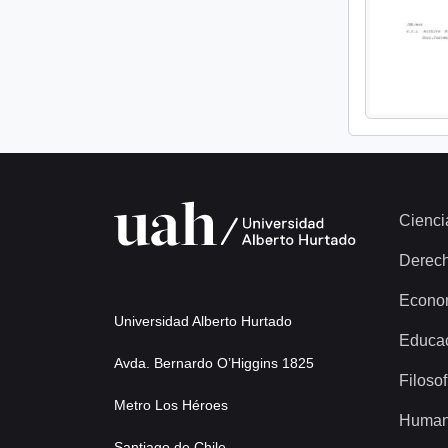
Cienci
Derec
Econo
Universidad Alberto Hurtado
Educa
Avda. Bernardo O’Higgins 1825
Filosof
Metro Los Héroes
Human
Santiago de Chile