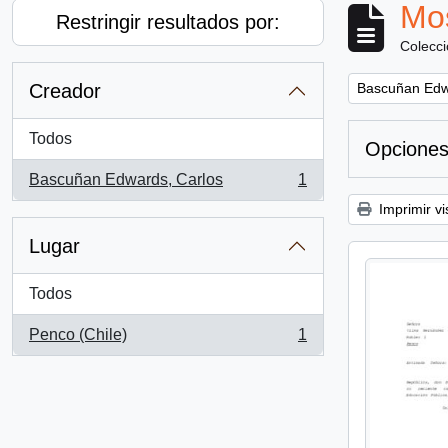
Mos
Restringir resultados por:
Colecc
Remove filter:
Creador
Bascuñan Edw
Todos
Opciones
Bascuñan Edwards, Carlos
1
, 1 resultados
Imprimir vi
Lugar
Todos
Penco (Chile)
1
, 1 resultados