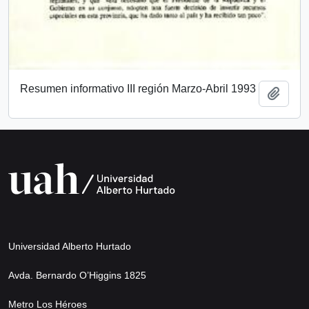
Resumen informativo III región Marzo-Abril 1993
Añadi
Universidad Alberto Hurtado
Avda. Bernardo O’Higgins 1825
Metro Los Héroes