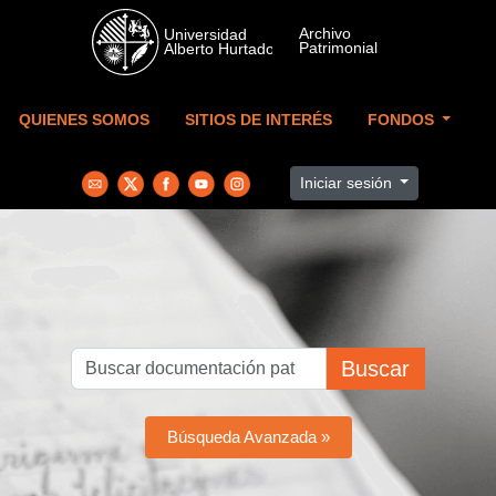
Skip to main content
QUIENES SOMOS
SITIOS DE INTERÉS
FONDOS
Iniciar sesión
Buscar
Búsqueda Avanzada »