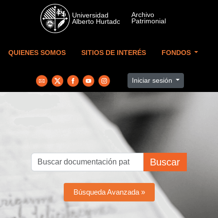
Skip to main content
QUIENES SOMOS
SITIOS DE INTERÉS
FONDOS
Iniciar sesión
Buscar
Búsqueda Avanzada »