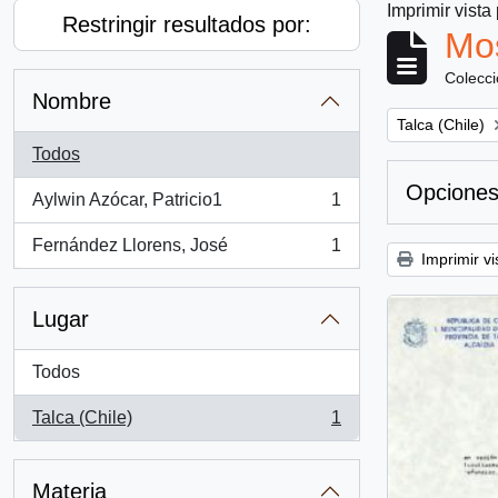
Imprimir vista
Restringir resultados por:
Mos
Colecc
Nombre
Remove filter:
Talca (Chile)
Todos
Opciones
Aylwin Azócar, Patricio1
1
, 1 resultados
Fernández Llorens, José
1
, 1 resultados
Imprimir vi
Lugar
Todos
Talca (Chile)
1
, 1 resultados
Materia