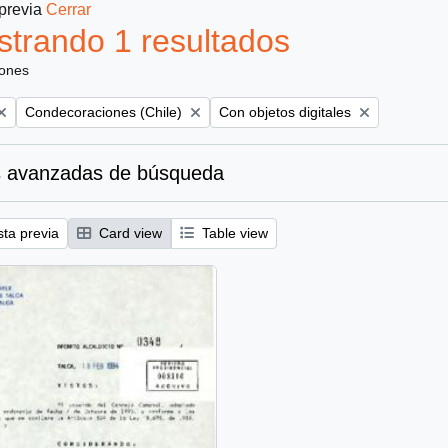
 previa
Cerrar
trando 1 resultados
iones
Remove filter:
Remove filter:
Condecoraciones (Chile)
Con objetos digitales
 avanzadas de búsqueda
sta previa
Card view
Table view