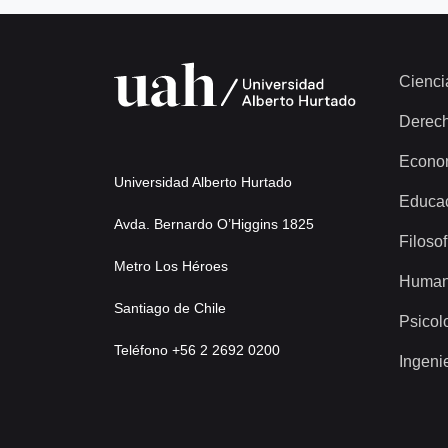
Cienci
Derec
Econo
Universidad Alberto Hurtado
Educa
Avda. Bernardo O’Higgins 1825
Filosof
Metro Los Héroes
Human
Santiago de Chile
Psicol
Teléfono +56 2 2692 0200
Ingeni