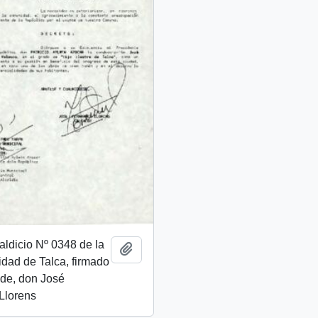
aldicio Nº 0348 de la
Añadir al portapapeles
lidad de Talca, firmado
lde, don José
Llorens