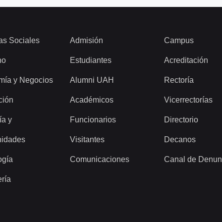
as Sociales
Admisión
Campus
ho
Estudiantes
Acreditación
mía y Negocios
Alumni UAH
Rectoría
ción
Académicos
Vicerrectorías
ía y
Funcionarios
Directorio
idades
Visitantes
Decanos
ogía
Comunicaciones
Canal de Denun
ería