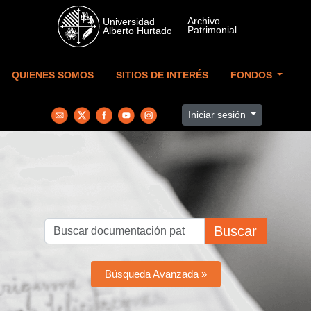
Skip to main content
QUIENES SOMOS
SITIOS DE INTERÉS
FONDOS
Iniciar sesión
Buscar
Búsqueda Avanzada »