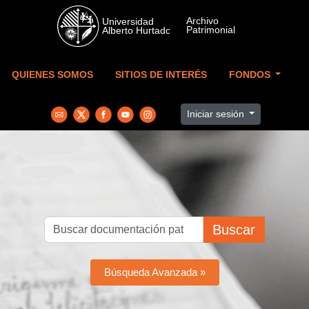
Skip to main content
QUIENES SOMOS
SITIOS DE INTERÉS
FONDOS
Iniciar sesión
Buscar
Búsqueda Avanzada »