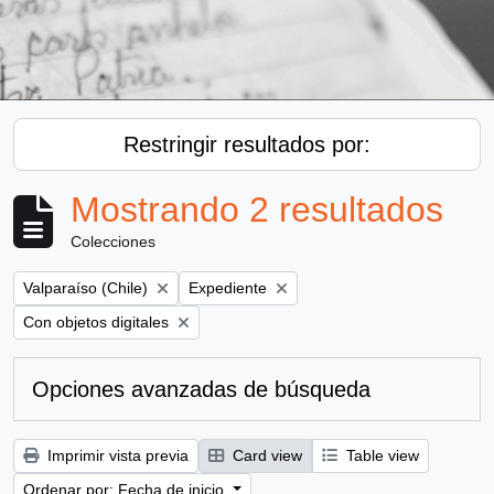
Restringir resultados por:
Mostrando 2 resultados
Colecciones
Remove filter:
Remove filter:
Valparaíso (Chile)
Expediente
Remove filter:
Con objetos digitales
Opciones avanzadas de búsqueda
Imprimir vista previa
Card view
Table view
Ordenar por: Fecha de inicio