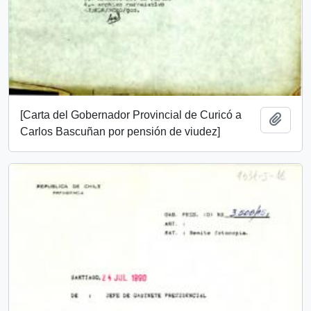
[Carta del Gobernador Provincial de Curicó a
Añadi
Carlos Bascuñan por pensión de viudez]