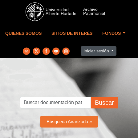
Skip to main content
QUIENES SOMOS
SITIOS DE INTERÉS
FONDOS
Iniciar sesión
Buscar
Búsqueda Avanzada »