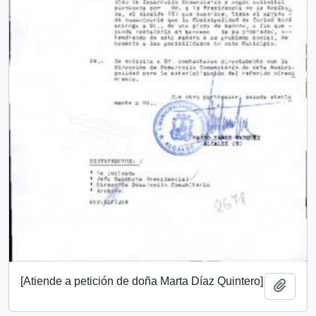
[Atiende a petición de doña Marta Díaz Quintero]
Añadi