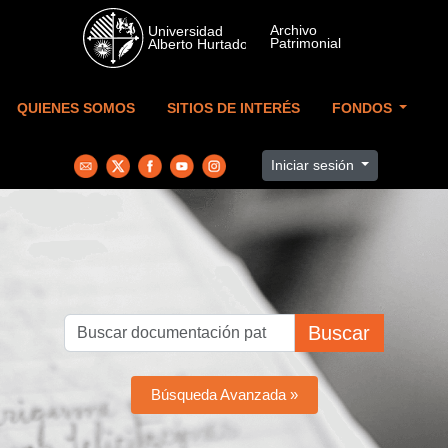
Skip to main content
QUIENES SOMOS
SITIOS DE INTERÉS
FONDOS
Iniciar sesión
Buscar
Búsqueda Avanzada »