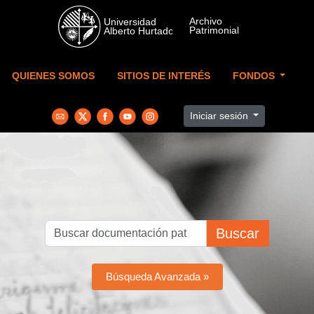
Skip to main content
QUIENES SOMOS
SITIOS DE INTERÉS
FONDOS
Iniciar sesión
Buscar
Búsqueda Avanzada »