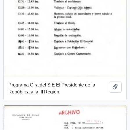
Programa Gira del S.E El Presidente de la
Add t
República a la III Región.