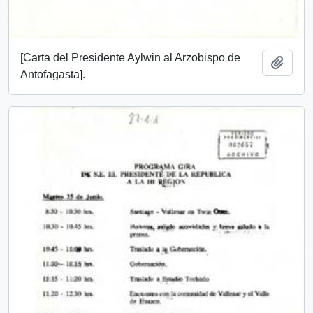
[Carta del Presidente Aylwin al Arzobispo de
Add t
Antofagasta].