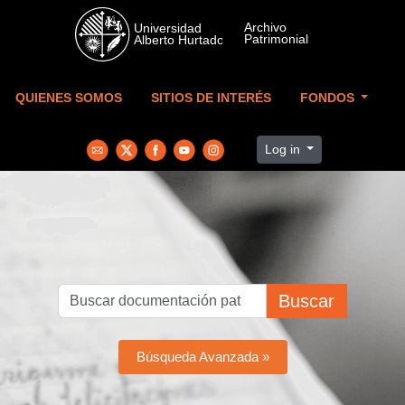
Skip to main content
QUIENES SOMOS
SITIOS DE INTERÉS
FONDOS
Log in
Buscar
Búsqueda Avanzada »