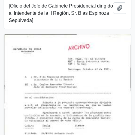
[Oficio del Jefe de Gabinete Presidencial dirigido
Add t
al Intendente de la II Región, Sr. Blas Espinoza
Sepúlveda]