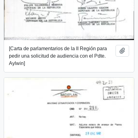
[Carta de parlamentarios de la II Región para
Add t
pedir una solicitud de audiencia con el Pdte.
Aylwin]