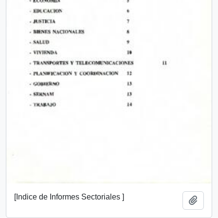
[Indice de Informes Sectoriales ]
Add t