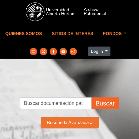
Skip to main content
QUIENES SOMOS
SITIOS DE INTERÉS
FONDOS
Log in
Buscar
Búsqueda Avanzada »