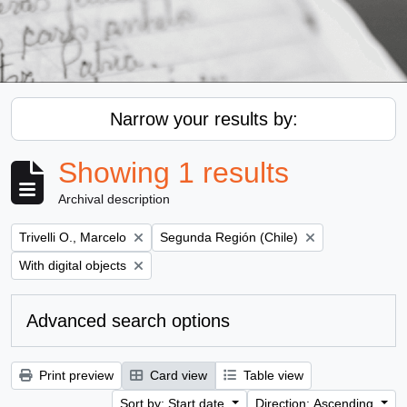
Narrow your results by:
Showing 1 results
Archival description
Remove filter:
Remove filter:
Trivelli O., Marcelo
Segunda Región (Chile)
Remove filter:
With digital objects
Advanced search options
Print preview
Card view
Table view
Sort by: Start date
Direction: Ascending