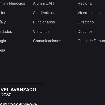
mía y Negocios
Alumni UAH
Rectoría
ción
Académicos
Vicerrectorías
ía y
Funcionarios
Directorio
idades
Visitantes
Decanos
ogía
Comunicaciones
Canal de Denun
ería