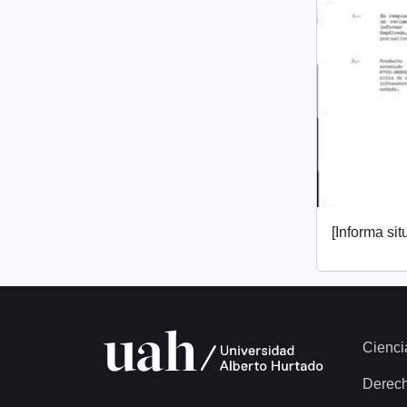
[Informa si
Cienci
Derec