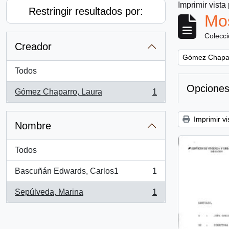
Imprimir vista
Restringir resultados por:
Mos
Colecc
Creador
Remove filter:
Gómez Chapar
Todos
Opciones
Gómez Chaparro, Laura
1
, 1 resultados
Imprimir vi
Nombre
Todos
Bascuñán Edwards, Carlos1
1
, 1 resultados
Sepúlveda, Marina
1
, 1 resultados