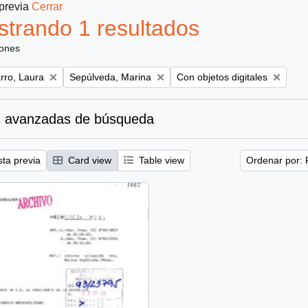
 previa
Cerrar
trando 1 resultados
iones
Remove filter:
Remove filter:
ro, Laura
Sepúlveda, Marina
Con objetos digitales
 avanzadas de búsqueda
sta previa
Card view
Table view
Ordenar por: 