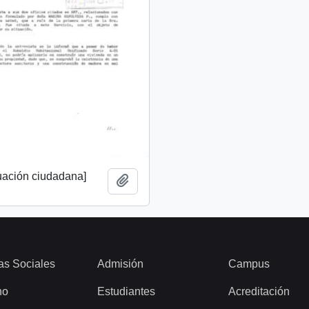
tuación ciudadana]
Añadir al portapapeles
as Sociales
Admisión
Campus
ho
Estudiantes
Acreditación