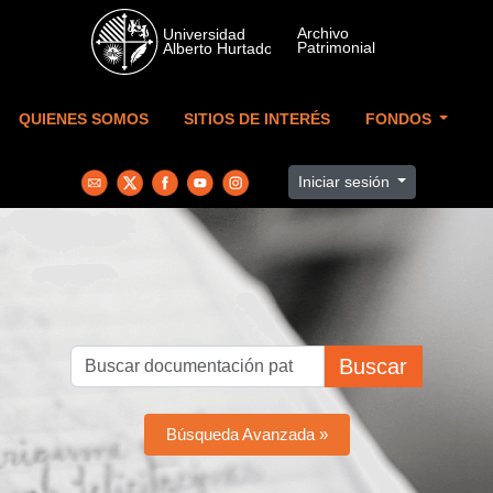
Skip to main content
QUIENES SOMOS
SITIOS DE INTERÉS
FONDOS
Iniciar sesión
Buscar
Búsqueda Avanzada »