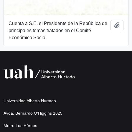
Cuenta a S.E. el Presidente de la República de
Añadi
principales temas tratados en el Comité
Económico Social
Universidad Alberto Hurtado
Avda. Bernardo O’Higgins 1825
Metro Los Héroes