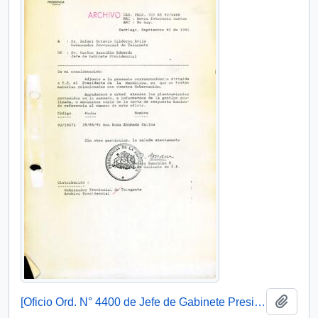
Añadi
[Oficio Ord. N° 4400 de Jefe de Gabinete Presidencial, remite copia de carta]