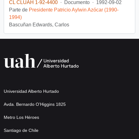
CL CLUAH 1-92-4400
·
Documento
·
1992-09-02
Parte de
Presidente Patricio Aylwin Azócar (1990-
1994)
Bascuñan Edwards, Carlos
Universidad Alberto Hurtado
Avda. Bernardo O’Higgins 1825
Metro Los Héroes
Santiago de Chile