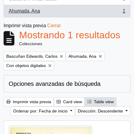
, 1 resultados
Ahumada, Ana
1
, 1 resultados
Imprimir vista previa
Cerrar
Mostrando 1 resultados
Colecciones
Remove filter:
Remove filter:
Bascuñan Edwards, Carlos
Ahumada, Ana
Remove filter:
Con objetos digitales
Opciones avanzadas de búsqueda
Imprimir vista previa
Card view
Table view
Ordenar por: Fecha de inicio
Dirección: Descendente