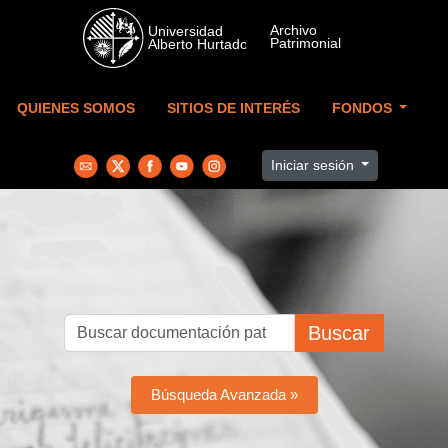
Skip to main content
QUIENES SOMOS
SITIOS DE INTERÉS
FONDOS
Iniciar sesión
Buscar
Búsqueda Avanzada »