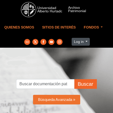
Skip to main content
QUIENES SOMOS
SITIOS DE INTERÉS
FONDOS
Log in
Buscar
Búsqueda Avanzada »