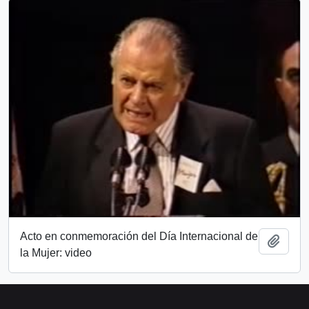
Acto en conmemoración del Día Internacional de
Add t
la Mujer: video