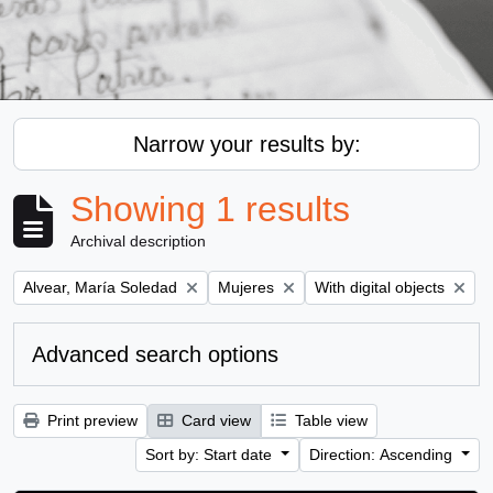
Narrow your results by:
Showing 1 results
Archival description
Remove filter:
Remove filter:
Remove filter:
Alvear, María Soledad
Mujeres
With digital objects
Advanced search options
Print preview
Card view
Table view
Sort by: Start date
Direction: Ascending