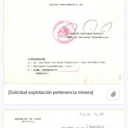
[Solicitud explotación pertenencia minera]
Añadi