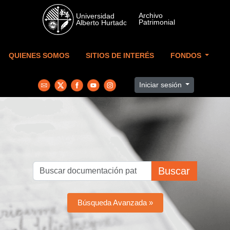
Skip to main content
QUIENES SOMOS
SITIOS DE INTERÉS
FONDOS
Iniciar sesión
Buscar
Búsqueda Avanzada »