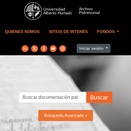
Skip to main content
QUIENES SOMOS
SITIOS DE INTERÉS
FONDOS
Iniciar sesión
Buscar
Búsqueda Avanzada »