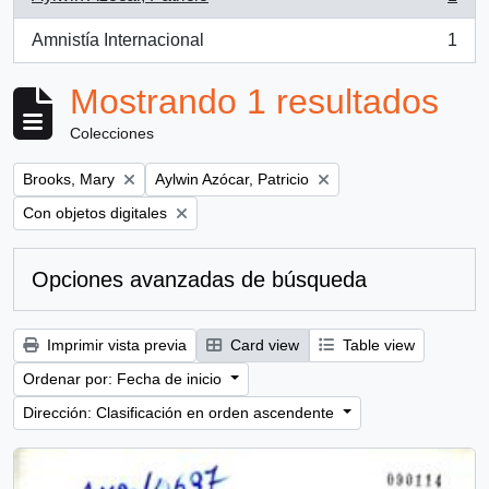
, 1 resultados
Amnistía Internacional
1
, 1 resultados
Mostrando 1 resultados
Colecciones
Remove filter:
Remove filter:
Brooks, Mary
Aylwin Azócar, Patricio
Remove filter:
Con objetos digitales
Opciones avanzadas de búsqueda
Imprimir vista previa
Card view
Table view
Ordenar por: Fecha de inicio
Dirección: Clasificación en orden ascendente