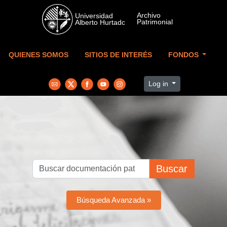
Skip to main content
QUIENES SOMOS
SITIOS DE INTERÉS
FONDOS
Log in
Buscar
Búsqueda Avanzada »