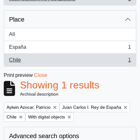
, 1 results
Place
All
España
1
, 1 results
Chile
1
, 1 results
Print preview
Close
Showing 1 results
Archival description
Remove filter:
Remove filter:
Aylwin Azocar, Patricio
Juan Carlos I. Rey de España
Remove filter:
Remove filter:
Chile
With digital objects
Advanced search options