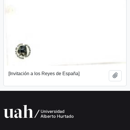
[Invitación a los Reyes de España]
Add t