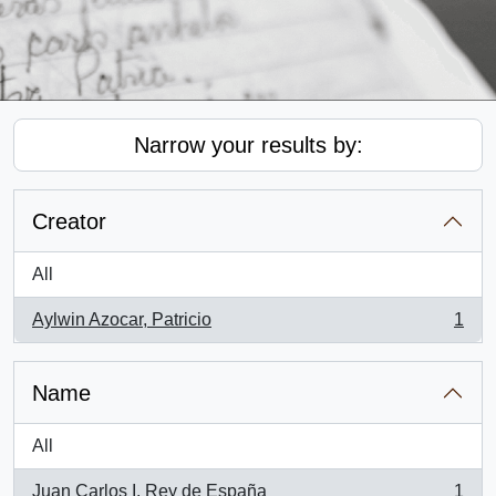
Narrow your results by:
Creator
All
Aylwin Azocar, Patricio
1
, 1 results
Name
All
Juan Carlos I. Rey de España
1