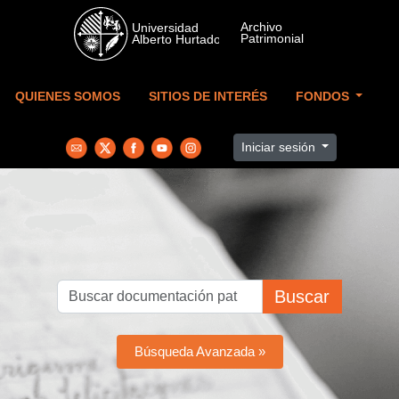
Skip to main content
QUIENES SOMOS
SITIOS DE INTERÉS
FONDOS
Iniciar sesión
Buscar
Búsqueda Avanzada »