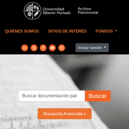
Skip to main content
QUIENES SOMOS
SITIOS DE INTERÉS
FONDOS
Iniciar sesión
Buscar
Búsqueda Avanzada »