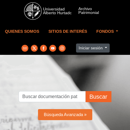
Skip to main content
QUIENES SOMOS
SITIOS DE INTERÉS
FONDOS
Iniciar sesión
Buscar
Búsqueda Avanzada »