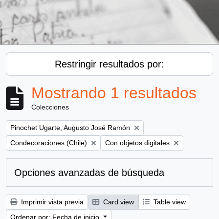
Restringir resultados por:
Mostrando 1 resultados
Colecciones
Remove filter:
Pinochet Ugarte, Augusto José Ramón
Remove filter:
Remove filter:
Condecoraciones (Chile)
Con objetos digitales
Opciones avanzadas de búsqueda
Imprimir vista previa
Card view
Table view
Ordenar por: Fecha de inicio