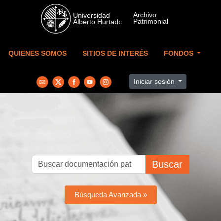
Skip to main content
QUIENES SOMOS
SITIOS DE INTERÉS
FONDOS
Iniciar sesión
Buscar
Búsqueda Avanzada »