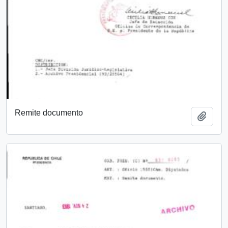
Remite documento
Añadi