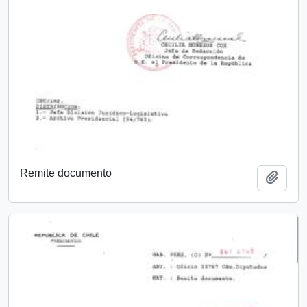
Remite documento
Añadi