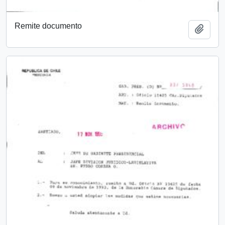
Remite documento
Añadi