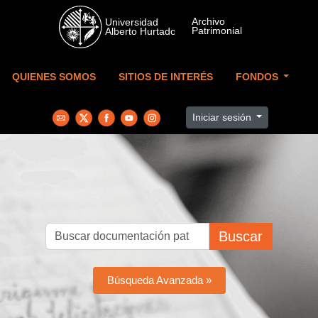
Skip to main content
QUIENES SOMOS
SITIOS DE INTERÉS
FONDOS
Iniciar sesión
Buscar
Búsqueda Avanzada »