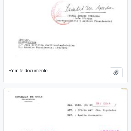
Remite documento
Añadi