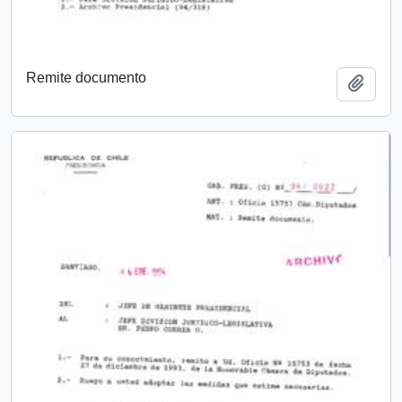
Remite documento
Añadi