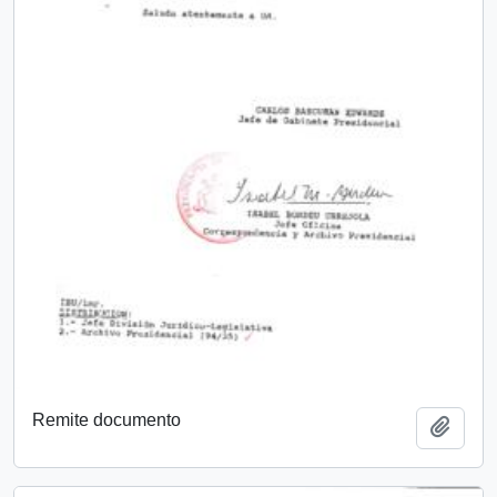
Remite documento
Añadi