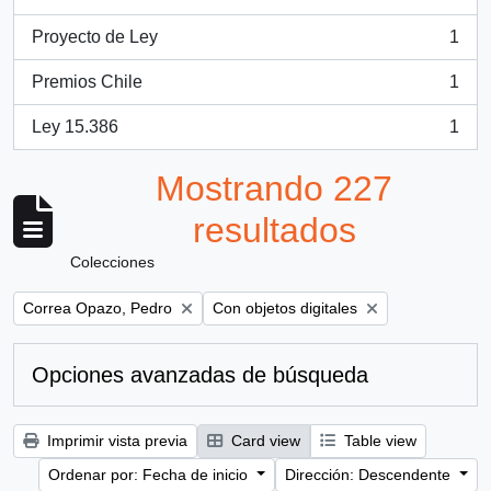
, 1 resultados
Proyecto de Ley
1
, 1 resultados
Premios Chile
1
, 1 resultados
Ley 15.386
1
, 1 resultados
Mostrando 227
resultados
Colecciones
Remove filter:
Remove filter:
Correa Opazo, Pedro
Con objetos digitales
Opciones avanzadas de búsqueda
Imprimir vista previa
Card view
Table view
Ordenar por: Fecha de inicio
Dirección: Descendente