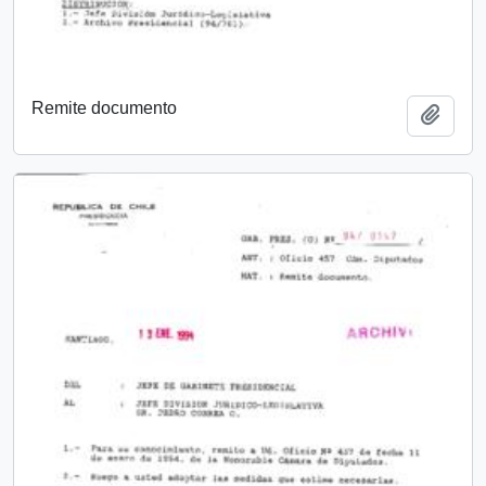
Remite documento
Añadi