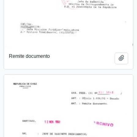
Remite documento
Añadi