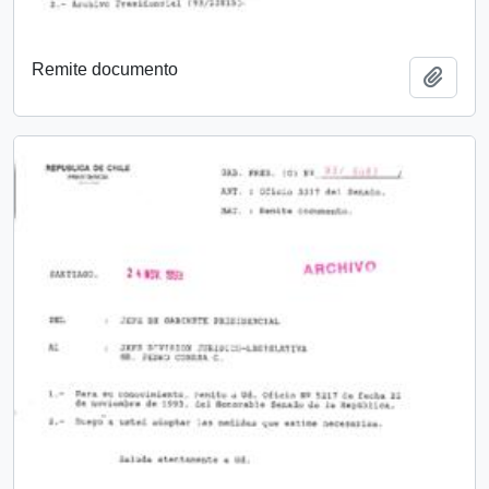
Remite documento
Añadi