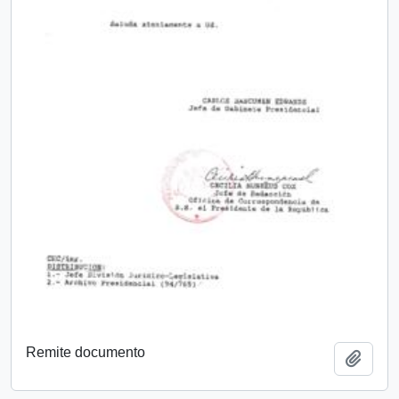
Remite documento
Añadi