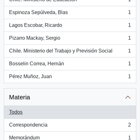
, 1 resultados
Espinoza Sepúlveda, Blas
1
, 1 resultados
Lagos Escobar, Ricardo
1
, 1 resultados
Pizarro Mackay, Sergio
1
, 1 resultados
Chile. Ministerio del Trabajo y Previsión Social
1
, 1 resultados
Bosselin Correa, Hernán
1
, 1 resultados
Pérez Muñoz, Juan
1
, 1 resultados
Materia
Todos
Correspondencia
2
, 2 resultados
Memorándum
1