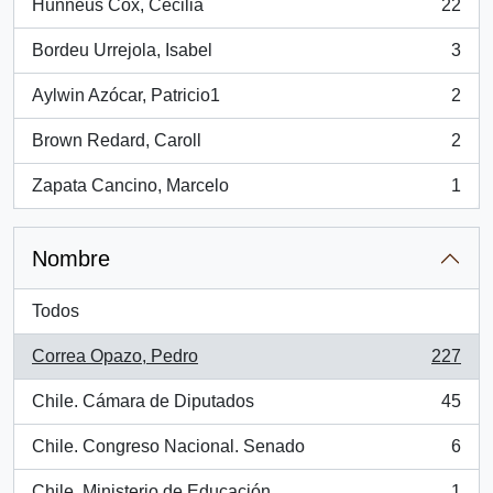
Hunneus Cox, Cecilia
22
, 22 resultados
Bordeu Urrejola, Isabel
3
, 3 resultados
Aylwin Azócar, Patricio1
2
, 2 resultados
Brown Redard, Caroll
2
, 2 resultados
Zapata Cancino, Marcelo
1
, 1 resultados
Nombre
Todos
Correa Opazo, Pedro
227
, 227 resultados
Chile. Cámara de Diputados
45
, 45 resultados
Chile. Congreso Nacional. Senado
6
, 6 resultados
Chile. Ministerio de Educación
1