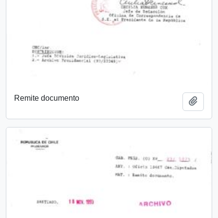
Remite documento
Añadi