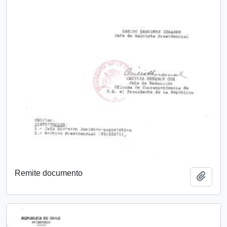
Remite documento
Añadi