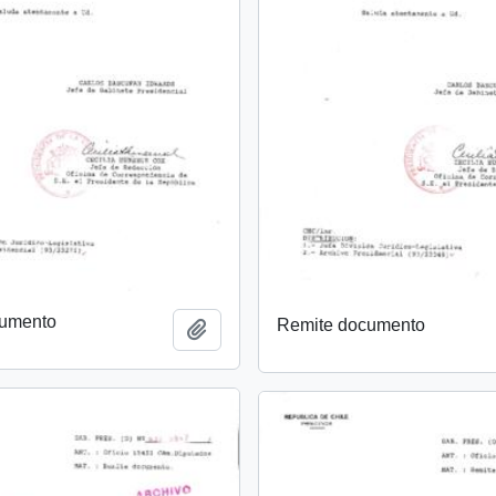
cumento
Remite documento
Añadir al portapapeles