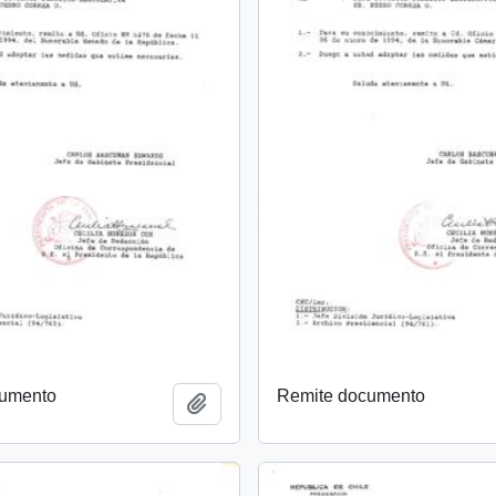
cumento
Remite documento
Añadir al portapapeles