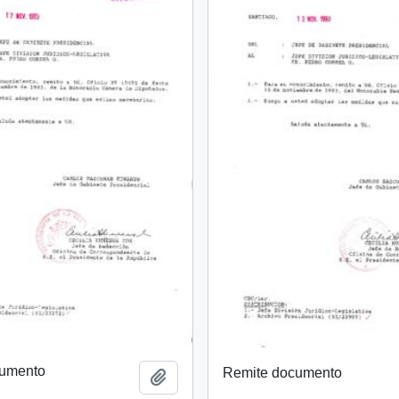
cumento
Remite documento
Añadir al portapapeles