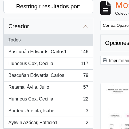
Mos
Restringir resultados por:
Colecc
Remove filter:
Creador
Correa Opazo
Todos
Opciones
Bascuñán Edwards, Carlos1
146
, 146 resultados
Imprimir vi
Huneeus Cox, Cecilia
117
, 117 resultados
Bascuñan Edwards, Carlos
79
, 79 resultados
Retamal Ávila, Julio
57
, 57 resultados
Hunneus Cox, Cecilia
22
, 22 resultados
Bordeu Urrejola, Isabel
3
, 3 resultados
Aylwin Azócar, Patricio1
2
, 2 resultados