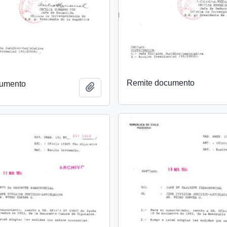
Remite documento
cumento
Añadir al portapapeles