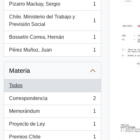
Pizarro Mackay, Sergio
1
, 1 resultados
Chile. Ministerio del Trabajo y
1
, 1 resultados
Previsión Social
Bosselin Correa, Hernán
1
, 1 resultados
Pérez Muñoz, Juan
1
, 1 resultados
Materia
Todos
Correspondencia
2
, 2 resultados
Memorándum
1
, 1 resultados
Proyecto de Ley
1
, 1 resultados
Premios Chile
1