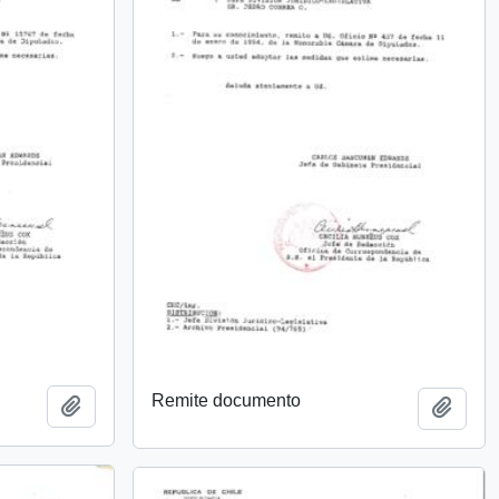
Remite documento
Añadir al portapapeles
Añadi