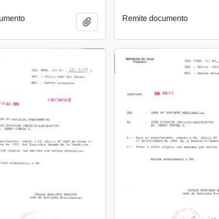
cumento
Remite documento
Añadir al portapapeles