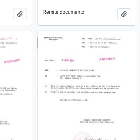
Remite documento
Añadir al portapapeles
Añadi