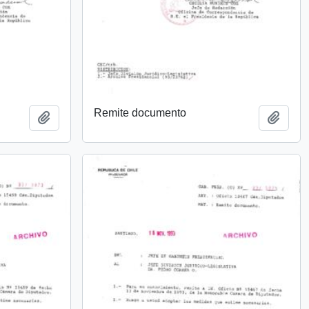
Remite documento
Añadir al portapapeles
Añadi