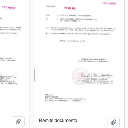
Remite documento
Añadir al portapapeles
Añadi