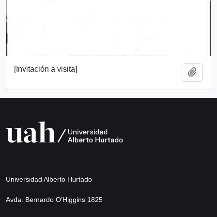
[Invitación a visita]
Añadi
Universidad Alberto Hurtado
Avda. Bernardo O’Higgins 1825