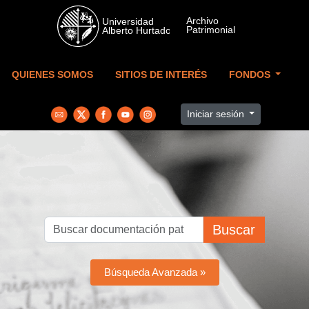
Skip to main content
QUIENES SOMOS
SITIOS DE INTERÉS
FONDOS
Iniciar sesión
Buscar
Búsqueda Avanzada »