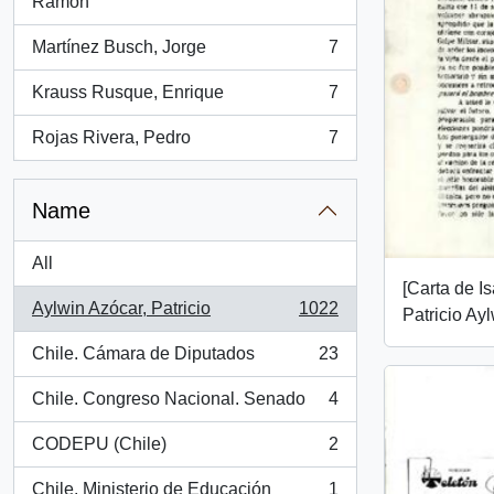
, 7 results
Ramón
Martínez Busch, Jorge
7
, 7 results
Krauss Rusque, Enrique
7
, 7 results
Rojas Rivera, Pedro
7
, 7 results
Name
All
[Carta de I
Aylwin Azócar, Patricio
1022
Patricio Ayl
, 1022 results
Chile. Cámara de Diputados
23
, 23 results
Chile. Congreso Nacional. Senado
4
, 4 results
CODEPU (Chile)
2
, 2 results
Chile. Ministerio de Educación
1