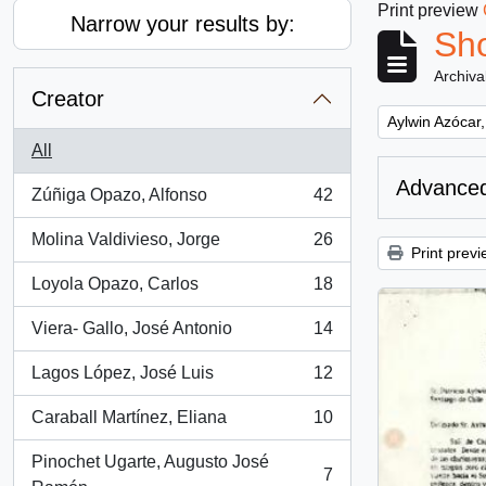
Print preview
Narrow your results by:
Sho
Archiva
Creator
Remove filter:
Aylwin Azócar,
All
Advanced
Zúñiga Opazo, Alfonso
42
, 42 results
Molina Valdivieso, Jorge
26
, 26 results
Print previ
Loyola Opazo, Carlos
18
, 18 results
Viera- Gallo, José Antonio
14
, 14 results
Lagos López, José Luis
12
, 12 results
Caraball Martínez, Eliana
10
, 10 results
Pinochet Ugarte, Augusto José
7