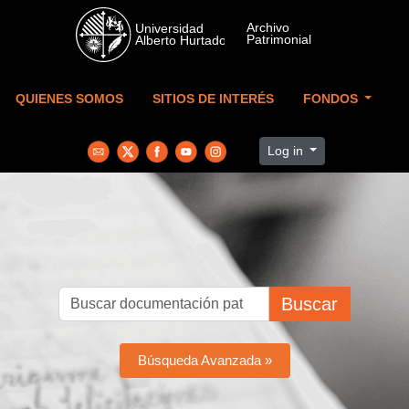
Skip to main content
QUIENES SOMOS
SITIOS DE INTERÉS
FONDOS
Log in
Buscar
Búsqueda Avanzada »