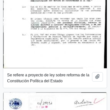
Se refiere a proyecto de ley sobre reforma de la
Add t
Constitución Política del Estado