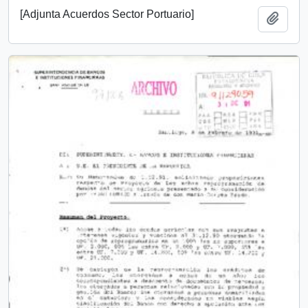
[Adjunta Acuerdos Sector Portuario]
Add t