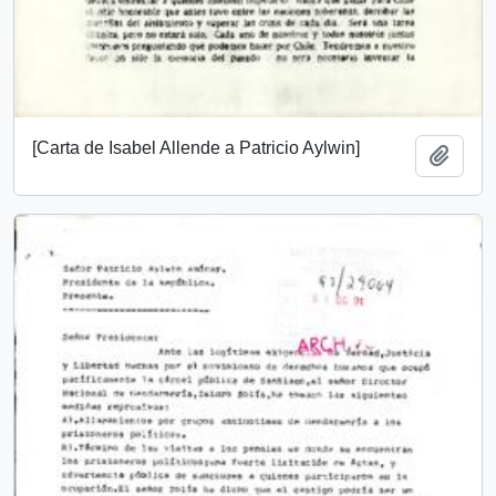
[Carta de Isabel Allende a Patricio Aylwin]
Add t