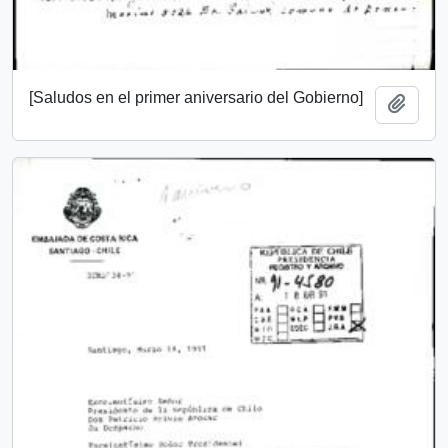
[Saludos en el primer aniversario del Gobierno]
Add t