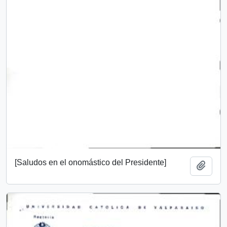
[Saludos en el onomástico del Presidente]
Add t