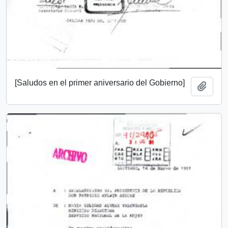
[Saludos en el primer aniversario del Gobierno]
Add t