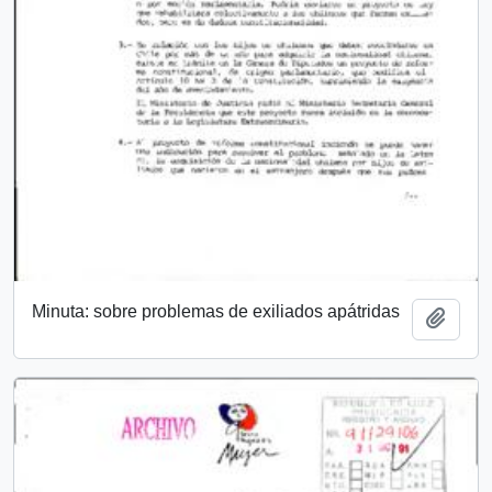
Minuta: sobre problemas de exiliados apátridas
Add t