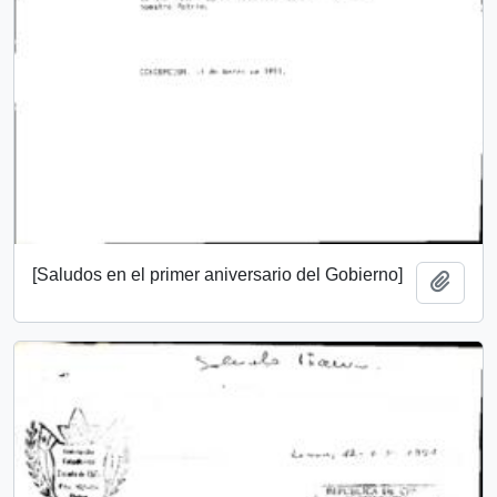
[Saludos en el primer aniversario del Gobierno]
Add t