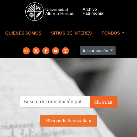
Skip to main content
QUIENES SOMOS
SITIOS DE INTERÉS
FONDOS
Iniciar sesión
Buscar
Búsqueda Avanzada »