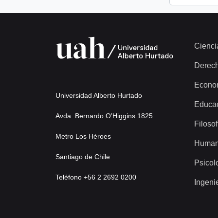
Cienci
Derec
Econo
Universidad Alberto Hurtado
Educa
Avda. Bernardo O’Higgins 1825
Filosof
Metro Los Héroes
Human
Santiago de Chile
Psicol
Teléfono +56 2 2692 0200
Ingeni