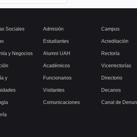
as Sociales
Admisión
Campus
ho
Estudiantes
Acreditación
mía y Negocios
Alumni UAH
Rectoría
ción
Académicos
Vicerrectorías
ía y
Funcionarios
Directorio
idades
Visitantes
Decanos
ogía
Comunicaciones
Canal de Denun
ería