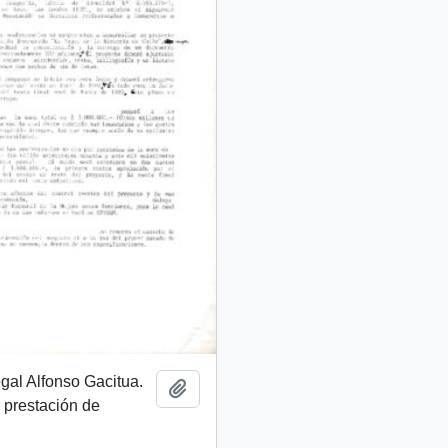
egal Alfonso Gacitua.
Añadir al portapapeles
 prestación de