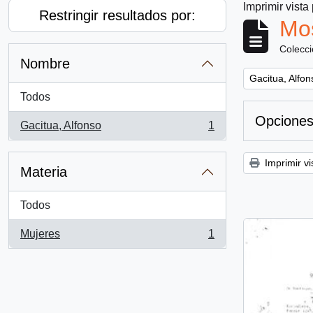
Imprimir vista
Restringir resultados por:
Mos
Colecc
Nombre
Remove filter:
Gacitua, Alfon
Todos
Opciones
Gacitua, Alfonso
1
, 1 resultados
Imprimir vi
Materia
Todos
Mujeres
1
, 1 resultados