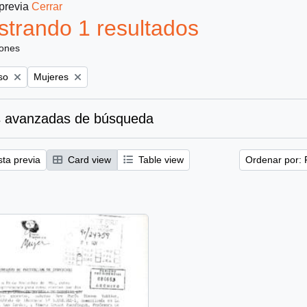
 previa
Cerrar
trando 1 resultados
iones
Remove filter:
so
Mujeres
 avanzadas de búsqueda
sta previa
Card view
Table view
Ordenar por: 