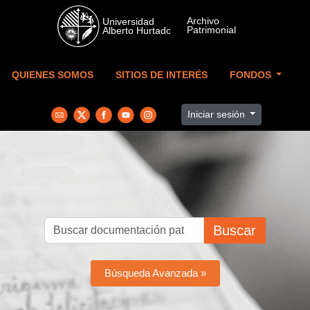
Skip to main content
QUIENES SOMOS
SITIOS DE INTERÉS
FONDOS
Iniciar sesión
Buscar
Búsqueda Avanzada »