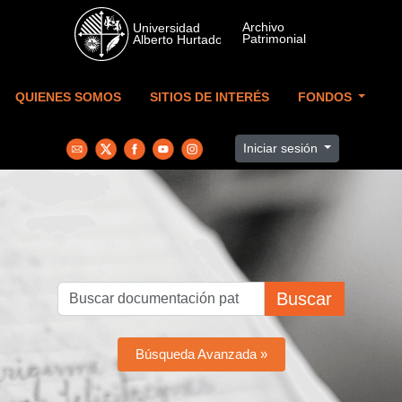
Skip to main content
QUIENES SOMOS
SITIOS DE INTERÉS
FONDOS
Iniciar sesión
Buscar
Búsqueda Avanzada »