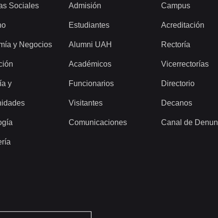
as Sociales
Admisión
Campus
ho
Estudiantes
Acreditación
mía y Negocios
Alumni UAH
Rectoría
ción
Académicos
Vicerrectorías
ía y
Funcionarios
Directorio
idades
Visitantes
Decanos
ogía
Comunicaciones
Canal de Denun
ería