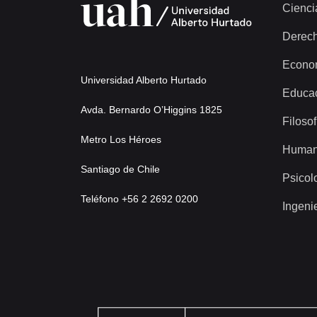
Cienci
Derec
Econo
Universidad Alberto Hurtado
Educa
Avda. Bernardo O’Higgins 1825
Filosof
Metro Los Héroes
Human
Santiago de Chile
Psicol
Teléfono +56 2 2692 0200
Ingeni