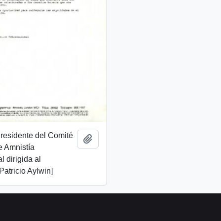
Presidente del Comité
Añadir al portapapeles
e Amnistía
l dirigida al
Patricio Aylwin]