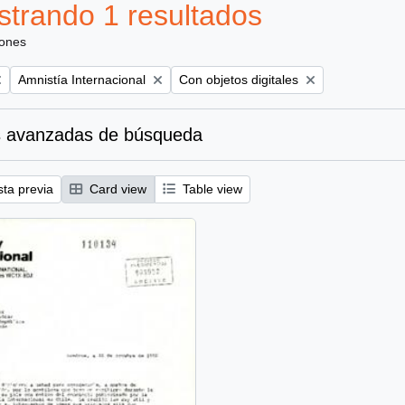
trando 1 resultados
iones
Remove filter:
Remove filter:
Amnistía Internacional
Con objetos digitales
 avanzadas de búsqueda
sta previa
Card view
Table view