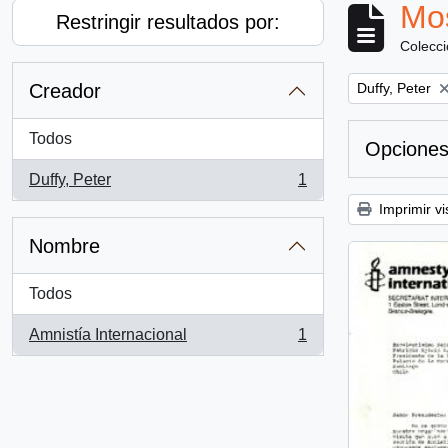
Mos
Restringir resultados por:
Colecc
Remove filter:
Creador
Duffy, Peter
Todos
Opciones
Duffy, Peter
1
, 1 resultados
Imprimir vi
Nombre
Todos
Amnistía Internacional
1
, 1 resultados